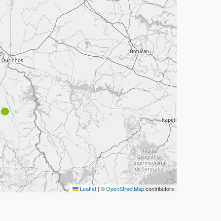
Leaflet
|
©
OpenStreetMap
contributors