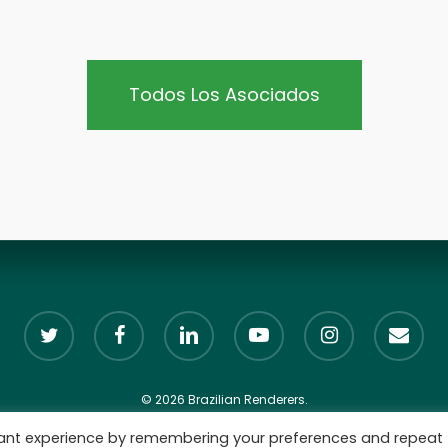
Todos Los Asociados
twitter
facebook
linkedin
youtube
instagram
email
© 2026 Brazilian Renderers.
vant experience by remembering your preferences and repeat