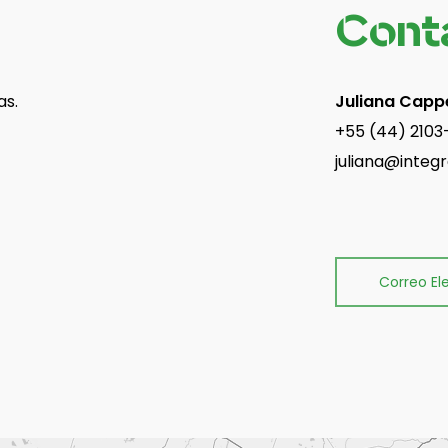
Cont
as.
Juliana Capp
+55 (44) 210
juliana@integr
Correo El