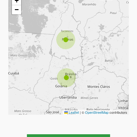
+
−
Leaflet
|
©
OpenStreetMap
contributors