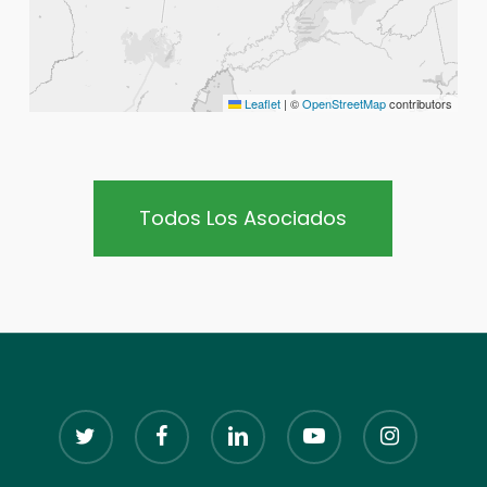
Leaflet
|
©
OpenStreetMap
contributors
Todos Los Asociados
twitter
facebook
linkedin
youtube
instagram