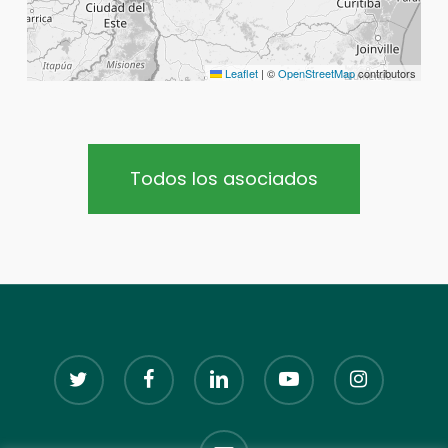
Leaflet
|
©
OpenStreetMap
contributors
Todos los asociados
twitter
facebook
linkedin
youtube
instagram
email