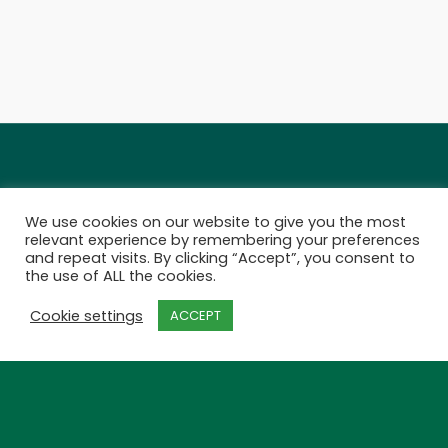
twitter
facebook
linkedin
youtube
instagram
We use cookies on our website to give you the most
relevant experience by remembering your preferences
and repeat visits. By clicking “Accept”, you consent to
the use of ALL the cookies.
email
Cookie settings
ACCEPT
© 2026 Brazilian Renderers.