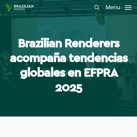
Skip
Menu
Menu
to
search
main
content
Brazilian Renderers
acompaña tendencias
globales en EFPRA
2025