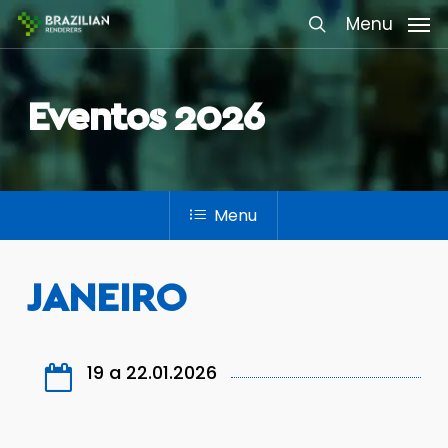
Skip
Menu
Menu
to
search
main
content
Eventos 2026
Menu
JANEIRO
19 a 22.01.2026