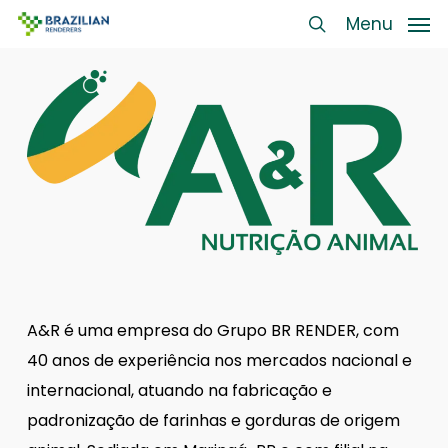
Skip
Menu
Menu
to
search
main
content
A&R é uma empresa do Grupo BR RENDER, com
40 anos de experiência nos mercados nacional e
internacional, atuando na fabricação e
padronização de farinhas e gorduras de origem