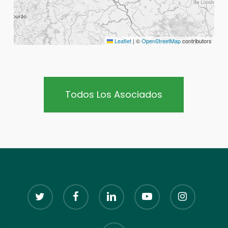
Leaflet
|
©
OpenStreetMap
contributors
Todos Los Asociados
twitter
facebook
linkedin
youtube
instagram
email