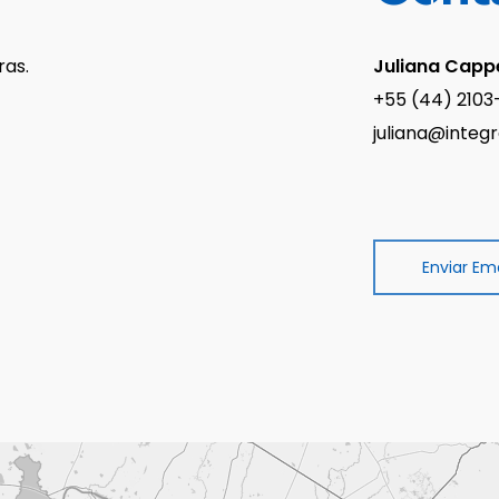
ras.
Juliana Capp
+55 (44) 210
juliana@integr
Enviar Ema