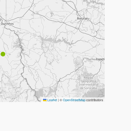
Leaflet
|
©
OpenStreetMap
contributors