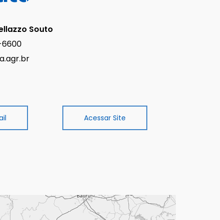
ellazzo Souto
3-6600
a.agr.br
il
Acessar Site