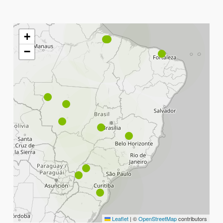
+
−
Leaflet
|
©
OpenStreetMap
contributors