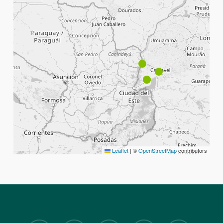
Leaflet
|
©
OpenStreetMap
contributors