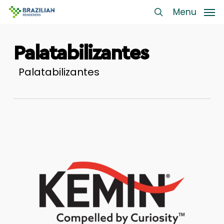
Skip
Menu
Menu
to
search
main
Palatabilizantes
content
Palatabilizantes