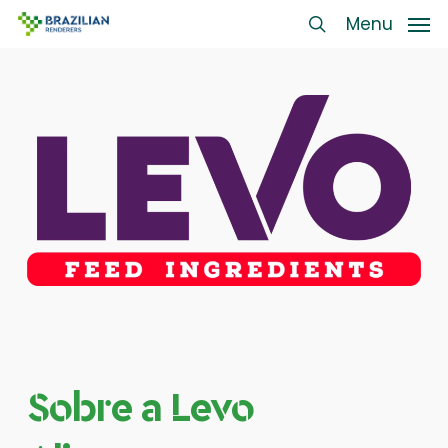
Skip
Menu
Menu
to
search
main
content
Sobre a Levo