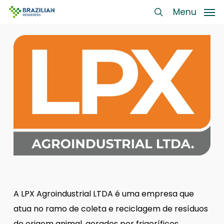
Skip
Menu
Menu
to
search
main
content
A LPX Agroindustrial LTDA é uma empresa que
atua no ramo de coleta e reciclagem de resíduos
de origem animal, gerados por frigoríficos,