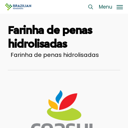
Skip
Menu
Menu
to
search
main
Farinha de penas
content
hidrolisadas
Farinha de penas hidrolisadas