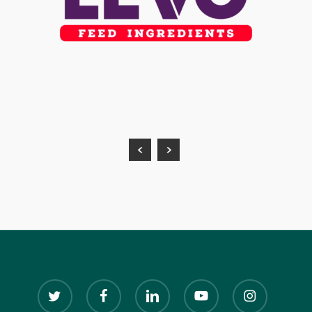
twitter
facebook
linkedin
youtube
instagram