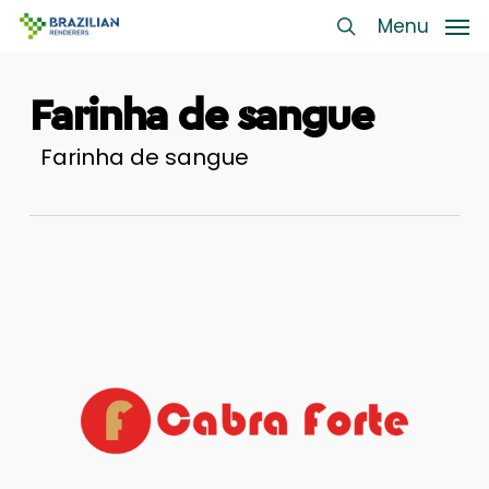
Skip
Menu
Menu
to
search
main
Farinha de sangue
content
Farinha de sangue