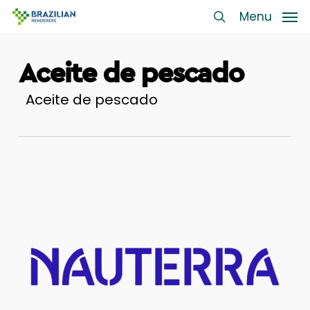
Skip
Menu
Menu
to
search
main
Aceite de pescado
content
Aceite de pescado