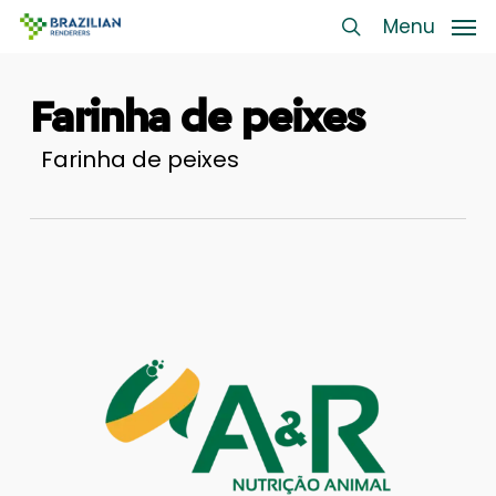
Skip
Menu
Menu
to
search
main
Farinha de peixes
content
Farinha de peixes