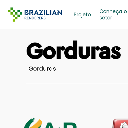
Skip
Conheça o
to
Projeto
setor
main
content
Gorduras
Gorduras