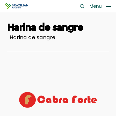
Skip
Menu
Menu
to
search
main
Harina de sangre
content
Harina de sangre