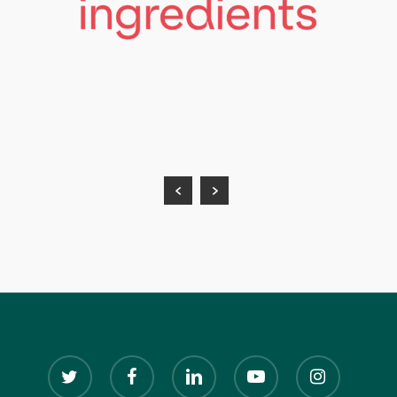
twitter
facebook
linkedin
youtube
instagram